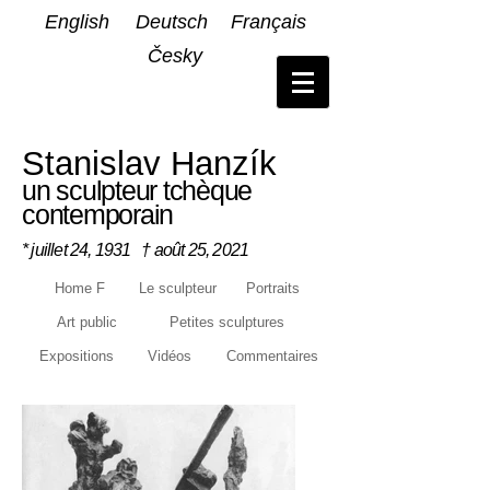
English
Deutsch
Français
Česky
Stanislav Hanzík
un sculpteur tchèque
contemporain
* juillet 24, 1931 † août 25, 2021
Home F
Le sculpteur
Portraits
Art public
Petites sculptures
Expositions
Vidéos
Commentaires