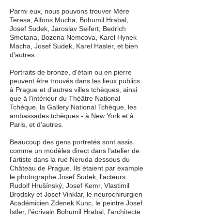
Parmi eux, nous pouvons trouver Mère
Teresa, Alfons Mucha, Bohumil Hrabal,
Josef Sudek, Jaroslav Seifert, Bedrich
Smetana, Bozena Nemcova, Karel Hynek
Macha, Josef Sudek, Karel Hasler, et bien
d'autres.
Portraits de bronze, d'étain ou en pierre
peuvent être trouvés dans les lieux publics
à Prague et d'autres villes tchèques, ainsi
que à l'intérieur du Théâtre National
Tchèque, la Gallery National Tchèque, les
ambassades tchèques - à New York et à
Paris, et d'autres.
Beaucoup des gens portretés sont assis
comme un modèles direct dans l'atelier de
l'artiste dans la rue Neruda dessous du
Château de Prague. Ils étaient par example
le photographe Josef Sudek, l'acteurs
Rudolf Hrušínský, Josef Kemr, Vlastimil
Brodsky et Josef Vinklar, le neurochirurgien
Académicien Zdenek Kunc, le peintre Josef
Istler, l'écrivain Bohumil Hrabal, l'architecte