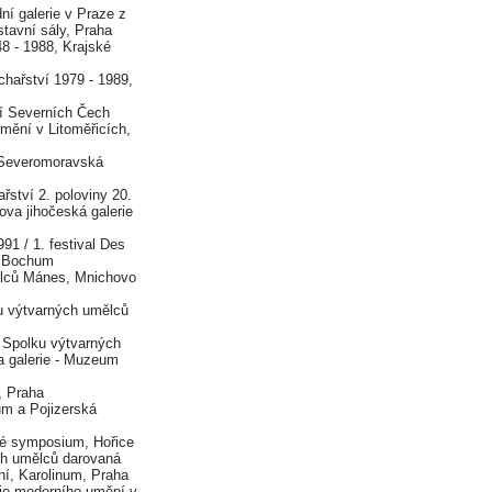
 galerie v Praze z
stavní sály, Praha
 - 1988, Krajské
ařství 1979 - 1989,
í Severních Čech
mění v Litoměřicích,
 Severomoravská
ství 2. poloviny 20.
šova jihočeská galerie
1 / 1. festival Des
, Bochum
lců Mánes, Mnichovo
 výtvarných umělců
 Spolku výtvarných
a galerie - Muzeum
 Praha
 a Pojizerská
posium, Hořice
h umělců darovaná
ení, Karolinum, Praha
ie moderního umění v