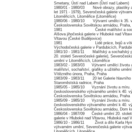
Smetany, Ústí nad Labem (Ústí nad Labem)
1980/01 - 1980/03 Nové obrazy, plastiky a g
let 1971 - 1979), Severočeská galerie výtvar
Litoměřicích, Litoměřice (Litoměřice)
1980/06 - 1980/10 Výtvarní umělci k 35. v
Československa Sovětskou armádou, Praha,
1981 České malířství a sochařst
Alšova jihočeská galerie v Hluboké nad Vlta
Vltavou (České Budějovice)
1981 Lidé práce, bojů a vítěz
Východočeská galerie v Pardubicích, Pardub
1981/10 - 1981/11 Malířský a sochařský po
20. století Severočeské galerie), Severočesk
umění v Litoměřicích, Litoměřice
1983/02 - 1983/03 Výtvarní umělci životu 
malířství, sochařství, grafiky a užitého umění
Vítězného února, Praha, Praha
1983/09 - 1983/11 20 let Galerie hlavního
Staroměstská radnice, Praha
1985/05 - 1985/10 Vyznání životu a míru. 
československého výtvarného umění k 40. v
Československa Sovětskou armádou, Praha
1985/09 - 1985/10 Vyznání životu a míru. 
československého výtvarného umění k 40. v
Československa Sovětskou armádou, Dom kult
1986/04 - 1987/09 České umění 20. století
galerie v Hluboké nad Vltavou, Hluboká nad V
1986/10 - 1986/11 Život a dílo Karla Hy
výtvarném umění, Severočeská galerie výtva
Litoměřicích, Litoměřice