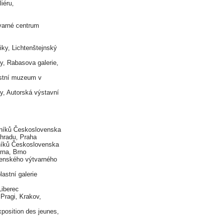
iéru,
né centrum
ky, Lichtenštejnský
, Rabasova galerie,
stní muzeum v
, Autorská výstavní
ků Československa
 hradu, Praha
íků Československa
rna, Brno
enského výtvarného
í galerie
iberec
gi, Krakov,
sition des jeunes,