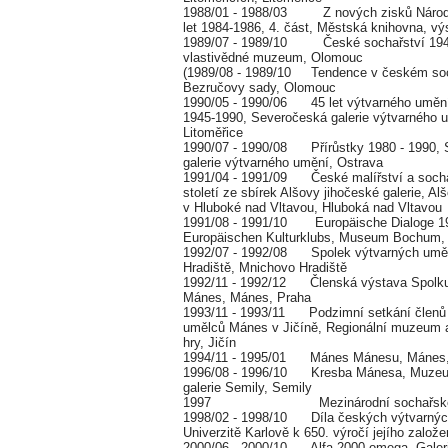
1988/01 - 1988/03 Z nových zisků Národní
let 1984-1986, 4. část, Městská knihovna, vý
1989/07 - 1989/10 České sochařství 1948
vlastivědné muzeum, Olomouc
(1989/08 - 1989/10 Tendence v českém soch
Bezručovy sady, Olomouc
1990/05 - 1990/06 45 let výtvarného uměn
1945-1990, Severočeská galerie výtvarného u
Litoměřice
1990/07 - 1990/08 Přírůstky 1980 - 1990,
galerie výtvarného umění, Ostrava
1991/04 - 1991/09 České malířství a sochař
století ze sbírek Alšovy jihočeské galerie, Al
v Hluboké nad Vltavou, Hluboká nad Vltavou
1991/08 - 1991/10 Europäische Dialoge 199
Europäischen Kulturklubs, Museum Bochum
1992/07 - 1992/08 Spolek výtvarných umě
Hradiště, Mnichovo Hradiště
1992/11 - 1992/12 Členská výstava Spolku
Mánes, Mánes, Praha
1993/11 - 1993/11 Podzimní setkání členů
umělců Mánes v Jičíně, Regionální muzeum 
hry, Jičín
1994/11 - 1995/01 Mánes Mánesu, Mánes,
1996/08 - 1996/10 Kresba Mánesa, Muzeum
galerie Semily, Semily
1997 Mezinárodní sochařské sym
1998/02 - 1998/10 Díla českých výtvarnýc
Univerzitě Karlově k 650. výročí jejího založ
2000/06 - 2000/10 Alfa 2000 omega, Galer