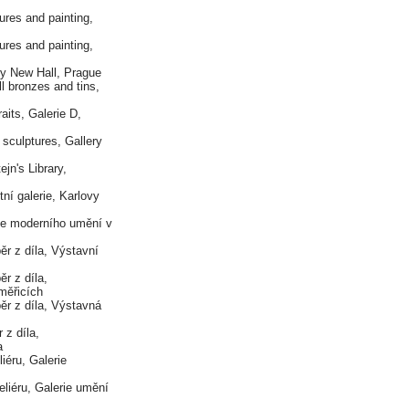
res and painting,
res and painting,
y New Hall, Prague
onzes and tins,
, Galerie D,
sculptures, Gallery
jn's Library,
í galerie, Karlovy
ie moderního umění v
díla, Výstavní
 díla,
měřicích
díla, Výstavná
z díla,
a
iéru, Galerie
u, Galerie umění