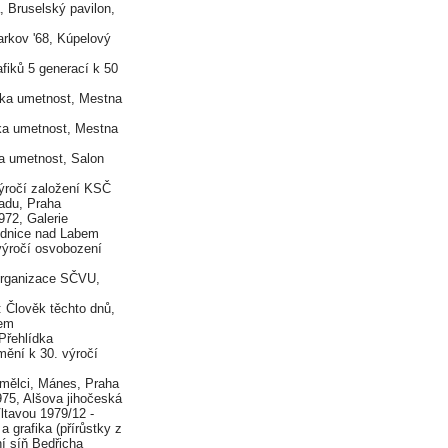
elský pavilon,
kov '68, Kúpelový
fiků 5 generací k 50
etnost, Mestna
umetnost, Mestna
 umetnost, Salon
ýročí založení KSČ
radu, Praha
, Galerie
udnice nad Labem
ýročí osvobození
rganizace SČVU,
 Člověk těchto dnů,
bem
Přehlídka
ění k 30. výročí
mělci, Mánes, Praha
šova jihočeská
ltavou 1979/12 -
fika (přírůstky z
síň Bedřicha