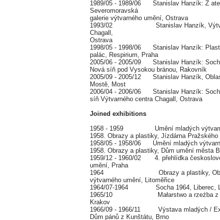
1989/05 - 1989/06 Stanislav Hanzík: Z atel
Severomoravská
galerie výtvarného umění, Ostrava
1993/02 Stanislav Hanzík, Výtvar
Chagall,
Ostrava
1998/05 - 1998/06 Stanislav Hanzík: Plasti
palác, Respirium, Praha
2005/06 - 2005/09 Stanislav Hanzík: Sochy
Nová síň pod Vysokou bránou, Rakovník
2005/09 - 2005/12 Stanislav Hanzík, Obla
Mostě, Most
2006/04 - 2006/06 Stanislav Hanzík: Sochy
síň Výtvarného centra Chagall, Ostrava
Joined exhibitions
1958 - 1959 Umění mladých výtvarní
1958. Obrazy a plastiky, Jízdárna Pražského
1958/05 - 1958/06 Umění mladých výtvarn
1958. Obrazy a plastiky, Dům umění města B
1959/12 - 1960/02 4. přehlídka českoslov
umění, Praha
1964 Obrazy a plastiky, Oblastn
výtvarného umění, Litoměřice
1964/07-1964 Socha 1964, Liberec, L
1965/10 Małarstwo a rzeźba z Pra
Krakov
1966/09 - 1966/11 Výstava mladých / Expo
Dům pánů z Kunštátu, Brno