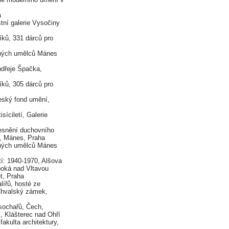
a
ní galerie Vysočiny
ků, 331 dárců pro
rných umělců Mánes
je Špačka,
ků, 305 dárců pro
ský fond umění,
íciletí, Galerie
esnění duchovního
í, Mánes, Praha
rných umělců Mánes
: 1940-1970, Alšova
boká nad Vltavou
t, Praha
ířů, hosté ze
Chvalský zámek,
sochařů, Čech,
, Klášterec nad Ohří
kulta architektury,