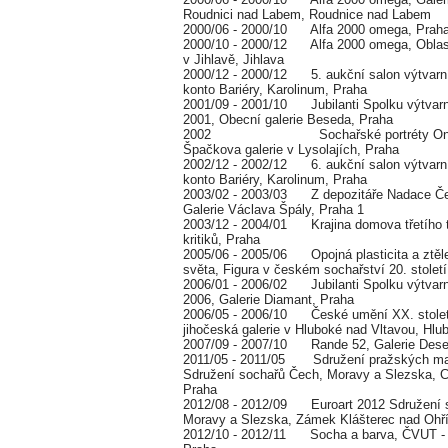
Roudnici nad Labem, Roudnice nad Labem
2000/06 - 2000/10 Alfa 2000 omega, Prah
2000/10 - 2000/12 Alfa 2000 omega, Oblast
v Jihlavě, Jihlava
2000/12 - 2000/12 5. aukční salon výtvarní
konto Bariéry, Karolinum, Praha
2001/09 - 2001/10 Jubilanti Spolku výtva
2001, Obecní galerie Beseda, Praha
2002 Sochařské portréty Ondře
Špačkova galerie v Lysolajích, Praha
2002/12 - 2002/12 6. aukční salon výtvarní
konto Bariéry, Karolinum, Praha
2003/02 - 2003/03 Z depozitáře Nadace Če
Galerie Václava Špály, Praha 1
2003/12 - 2004/01 Krajina domova třetího tis
kritiků, Praha
2005/06 - 2005/06 Opojná plasticita a ztěl
světa, Figura v českém sochařství 20. stolet
2006/01 - 2006/02 Jubilanti Spolku výtva
2006, Galerie Diamant, Praha
2006/05 - 2006/10 České umění XX. století
jihočeská galerie v Hluboké nad Vltavou, Hlu
2007/09 - 2007/10 Rande 52, Galerie Dese
2011/05 - 2011/05 Sdružení pražských mal
Sdružení sochařů Čech, Moravy a Slezska, 
Praha
2012/08 - 2012/09 Euroart 2012 Sdružení 
Moravy a Slezska, Zámek Klášterec nad Ohří
2012/10 - 2012/11 Socha a barva, ČVUT - fa