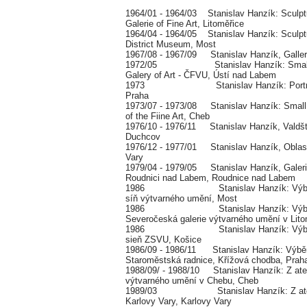
1964/01 - 1964/03 Stanislav Hanzík: Sculptu
Galerie of Fine Art, Litoměřice
1964/04 - 1964/05 Stanislav Hanzík: Sculptu
District Museum, Most
1967/08 - 1967/09 Stanislav Hanzík, Galler
1972/05 Stanislav Hanzík: Small br
Galery of Art - ČFVU, Ústí nad Labem
1973 Stanislav Hanzík: Portraits
Praha
1973/07 - 1973/08 Stanislav Hanzík: Small 
of the Fiine Art, Cheb
1976/10 - 1976/11 Stanislav Hanzík, Valdšte
Duchcov
1976/12 - 1977/01 Stanislav Hanzík, Oblastn
Vary
1979/04 - 1979/05 Stanislav Hanzík, Galer
Roudnici nad Labem, Roudnice nad Labem
1986 Stanislav Hanzík: Výběr z 
síň výtvarného umění, Most
1986 Stanislav Hanzík: Výběr z
Severočeská galerie výtvarného umění v Lito
1986 Stanislav Hanzík: Výběr z 
sieň ZSVU, Košice
1986/09 - 1986/11 Stanislav Hanzík: Výběr 
Staroměstská radnice, Křížová chodba, Prah
1988/09/ - 1988/10 Stanislav Hanzík: Z atel
výtvarného umění v Chebu, Cheb
1989/03 Stanislav Hanzík: Z ateliér
Karlovy Vary, Karlovy Vary