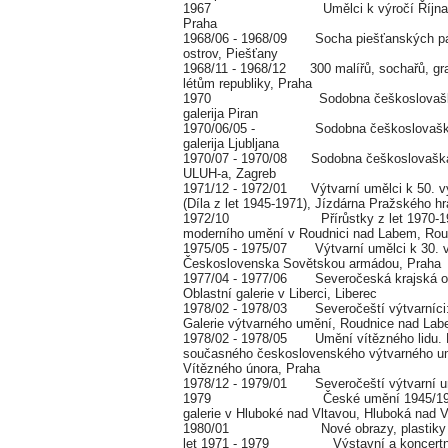
1967 Umělci k výročí Října, Brus
Praha
1968/06 - 1968/09 Socha piešťanských par
ostrov, Piešťany
1968/11 - 1968/12 300 malířů, sochařů, gra
létům republiky, Praha
1970 Sodobna češkoslovaška um
galerija Piran
1970/06/05 - Sodobna češkoslovaška 
galerija Ljubljana
1970/07 - 1970/08 Sodobna češkoslovaška
ULUH-a, Zagreb
1971/12 - 1972/01 Výtvarní umělci k 50. v
(Díla z let 1945-1971), Jízdárna Pražského h
1972/10 Přírůstky z let 1970-1972
moderního umění v Roudnici nad Labem, Ro
1975/05 - 1975/07 Výtvarní umělci k 30. v
Československa Sovětskou armádou, Praha
1977/04 - 1977/06 Severočeská krajská o
Oblastní galerie v Liberci, Liberec
1978/02 - 1978/03 Severočeští výtvarníci:
Galerie výtvarného umění, Roudnice nad La
1978/02 - 1978/05 Umění vítězného lidu. 
současného československého výtvarného um
Vítězného února, Praha
1978/12 - 1979/01 Severočeští výtvarní u
1979 České umění 1945/1975, Al
galerie v Hluboké nad Vltavou, Hluboká nad V
1980/01 Nové obrazy, plastiky a gra
let 1971 - 1979 Výstavní a koncertní 