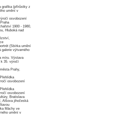
rafika (přírůstky z
ného umění v
ýročí osvobození
 Praha
ví 1900 - 1980,
vou, Hluboká nad
ství,
ice
rtrét (Sbírka umění
á galerie výtvarného
a míru. Výstava
 k 35. výročí
 města Prahy,
Přehlídka
ýročí osvobození
Přehlídka
ýročí osvobození
úry, Bratislava
, Alšova jihočeská
ltavou
nka Máchy ve
rného umění v