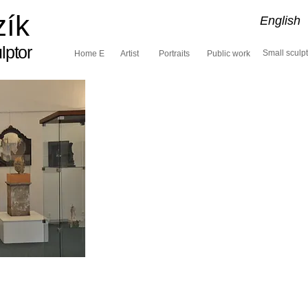
zík
English
lptor
Small sculp
Home E
Artist
Portraits
Public work